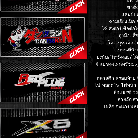
เกจ์-
ขาตั้
แคมป์แต่
ชามเรียงเม็ด-
โซ่-สเตอร์-ข้อต่อ
ถุงมือ-เส
น็อต-บุช-เม็ดตุ
เบาะ-ที่นั่ง
ปะกับสวิทซ์-คอยล์ใต้
ผ้าเบรค-แผ่นครัช(55
พลาสติก-ครอบท้าย-ช
ไฟ-หลอดไฟ-ไฟหน้า-
ล้อแมกซ์-ว
สายถัก ส
เหล็ก ตะแกรงเหล