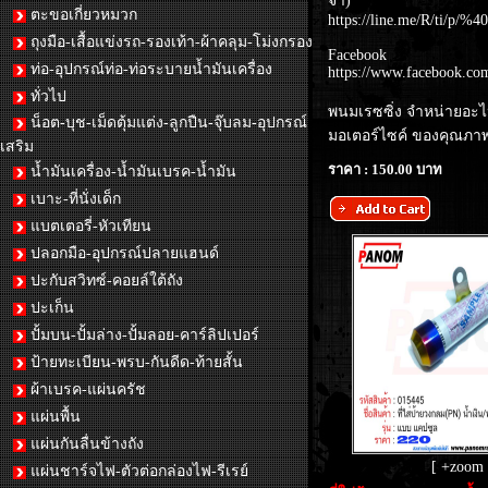
จ้า)
ตะขอเกี่ยวหมวก
https://line.me/R/ti/p/%4
ถุงมือ-เสื้อแข่งรถ-รองเท้า-ผ้าคลุม-โม่งกรอง
Facebook
ท่อ-อุปกรณ์ท่อ-ท่อระบายน้ำมันเครื่อง
https://www.facebook.co
ทั่วไป
พนมเรซซิ่ง จำหน่ายอะไ
น็อต-บุช-เม็ดตุ้มแต่ง-ลูกปืน-จุ๊บลม-อุปกรณ์
มอเตอร์ไซค์ ของคุณภา
เสริม
ราคา : 150.00 บาท
น้ำมันเครื่อง-น้ำมันเบรค-น้ำมัน
เบาะ-ที่นั่งเด็ก
แบตเตอรี่-หัวเทียน
ปลอกมือ-อุปกรณ์ปลายแฮนด์
ปะกับสวิทซ์-คอยล์ใต้ถัง
ปะเก็น
ปั้มบน-ปั้มล่าง-ปั้มลอย-คาร์ลิปเปอร์
ป้ายทะเบียน-พรบ-กันดีด-ท้ายสั้น
ผ้าเบรค-แผ่นครัช
แผ่นพื้น
แผ่นกันลื่นข้างถัง
[ +zoom 
แผ่นชาร์จไฟ-ตัวต่อกล่องไฟ-รีเรย์