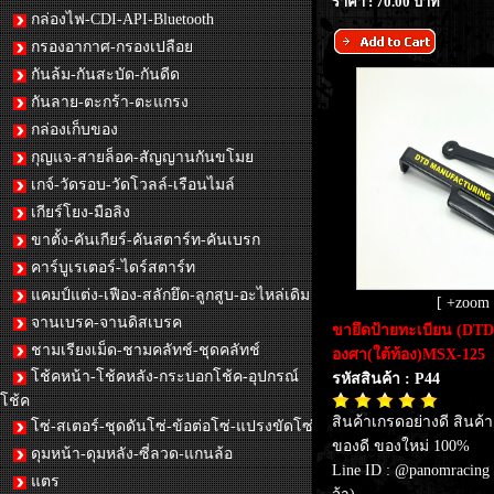
ราคา : 70.00 บาท
กล่องไฟ-CDI-API-Bluetooth
กรองอากาศ-กรองเปลือย
กันล้ม-กันสะบัด-กันดีด
กันลาย-ตะกร้า-ตะแกรง
กล่องเก็บของ
กุญแจ-สายล็อค-สัญญานกันขโมย
เกจ์-วัดรอบ-วัดโวลล์-เรือนไมล์
เกียร์โยง-มือลิง
ขาตั้ง-คันเกียร์-คันสตาร์ท-คันเบรก
คาร์บูเรเตอร์-ไดร์สตาร์ท
แคมป์แต่ง-เฟือง-สลักยึด-ลูกสูบ-อะไหล่เดิม
[ +zoom 
จานเบรค-จานดิสเบรค
ขายึดป้ายทะเบียน (DTD
ชามเรียงเม็ด-ชามคลัทช์-ชุดคลัทช์
องศา(ใต้ท้อง)MSX-125
โช้คหน้า-โช้คหลัง-กระบอกโช้ค-อุปกรณ์
รหัสสินค้า : P44
โช้ค
สินค้าเกรดอย่างดี สินค้
โซ่-สเตอร์-ชุดดันโซ่-ข้อต่อโซ่-แปรงขัดโซ่
ของดี ของใหม่ 100%
ดุมหน้า-ดุมหลัง-ซี่ลวด-แกนล้อ
Line ID : @panomracing
แตร