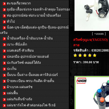
ตะขอเกี่ยวหมวก
ถุงมือ-เสื้อแข่งรถ-รองเท้า-ผ้าคลุม-โม่งกรอง
ท่อ-อุปกรณ์ท่อ-ท่อระบายน้ำมันเครื่อง
ทั่วไป
น็อต-บุช-เม็ดตุ้มแต่ง-ลูกปืน-จุ๊บลม-อุปกรณ์
เสริม
[ +zoom ]
น้ำมันเครื่อง-น้ำมันเบรค-น้ำมัน
สวิทซ์กุญแจ(YAGUSO)
เบาะ-ที่นั่งเด็ก
สาย
แบตเตอรี่-หัวเทียน
รหัสสินค้า : 0302012000
ปลอกมือ-อุปกรณ์ปลายแฮนด์
ราคา : 390.00 บาท
ปะกับสวิทซ์-คอยล์ใต้ถัง
ปะเก็น
ปั้มบน-ปั้มล่าง-ปั้มลอย-คาร์ลิปเปอร์
ป้ายทะเบียน-พรบ-กันดีด-ท้ายสั้น
ผ้าเบรค-แผ่นครัช
แผ่นพื้น
แผ่นกันลื่นข้างถัง
แผ่นชาร์จไฟ-ตัวต่อกล่องไฟ-รีเรย์