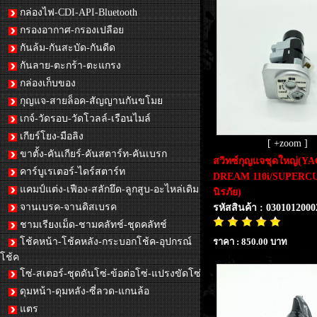
กล่องไฟ-CDI-API-Bluetooth
กรองอากาศ-กรองเปลือย
กันล้ม-กันสะบัด-กันดีด
กันลาย-ตะกร้า-ตะแกรง
กล่องเก็บของ
กุญแจ-สายล็อค-สัญญานกันขโมย
เกจ์-วัดรอบ-วัดโวลล์-เรือนไมล์
เกียร์โยง-มือลิง
[ +zoom ]
ขาตั้ง-คันเกียร์-คันสตาร์ท-คันเบรก
สวิทซ์กุญแจชุดใหญ่(Y
คาร์บูเรเตอร์-ไดร์สตาร์ท
DREAM 110i/SUPERCUP 
แคมป์แต่ง-เฟือง-สลักยึด-ลูกสูบ-อะไหล่เดิม
นิรภัย)
จานเบรค-จานดิสเบรค
รหัสสินค้า : 0301012000
ชามเรียงเม็ด-ชามคลัทช์-ชุดคลัทช์
ราคา : 850.00 บาท
โช้คหน้า-โช้คหลัง-กระบอกโช้ค-อุปกรณ์
โช้ค
โซ่-สเตอร์-ชุดดันโซ่-ข้อต่อโซ่-แปรงขัดโซ่
ดุมหน้า-ดุมหลัง-ซี่ลวด-แกนล้อ
แตร