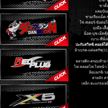
เกจ์-
ขาตั้
แคมป์แต่
ชามเรียงเม็ด-
โซ่-สเตอร์-ข้อต่อ
ถุงมือ-เส
น็อต-บุช-เม็ดตุ
เบาะ-ที่นั่ง
ปะกับสวิทซ์-คอยล์ใต้
ผ้าเบรค-แผ่นครัช(55
พลาสติก-ครอบท้าย-ช
ไฟ-หลอดไฟ-ไฟหน้า-
ล้อแมกซ์-ว
สายถัก ส
เหล็ก ตะแกรงเหล