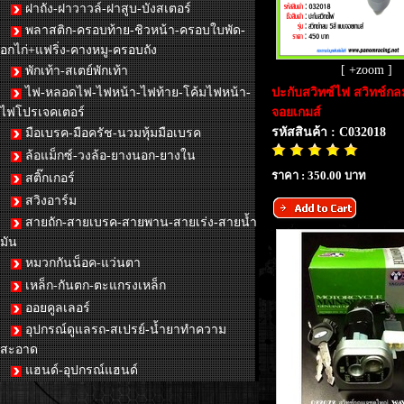
ฝาถัง-ฝาวาวล์-ฝาสูบ-บังสเตอร์
พลาสติก-ครอบท้าย-ชิวหน้า-ครอบใบพัด-
อกไก่+แฟริ่ง-คางหมู-ครอบถัง
[ +zoom ]
พักเท้า-สเตย์พักเท้า
ไฟ-หลอดไฟ-ไฟหน้า-ไฟท้าย-โค้มไฟหน้า-
ปะกับสวิทซ์ไฟ สวิทช์กล
ไฟโปรเจคเตอร์
จอยเกมส์
รหัสสินค้า : C032018
มือเบรค-มือครัช-นวมหุ้มมือเบรค
ล้อแม็กซ์-วงล้อ-ยางนอก-ยางใน
ราคา : 350.00 บาท
สติ๊กเกอร์
สวิงอาร์ม
สายถัก-สายเบรค-สายพาน-สายเร่ง-สายน้ำ
มัน
หมวกกันน็อค-แว่นตา
เหล็ก-กันตก-ตะแกรงเหล็ก
ออยคูลเลอร์
อุปกรณ์ดูแลรถ-สเปรย์-น้ำยาทำความ
สะอาด
แฮนด์-อุปกรณ์แฮนด์