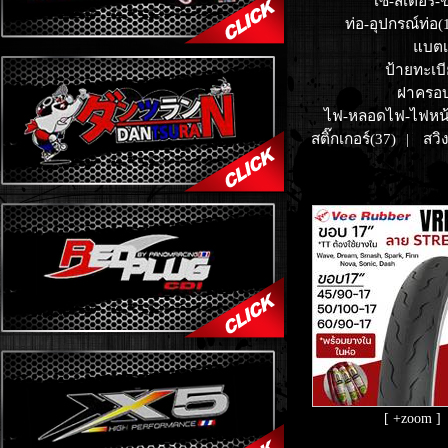
โซ่-สเตอร์-
ท่อ-อุปกรณ์ท่อ(
แบตเต
ป้ายทะเบี
ฝาครอบม
ไฟ-หลอดไฟ-ไฟหน้
สติ๊กเกอร์(37)
สวิ
|
[ +zoom ]