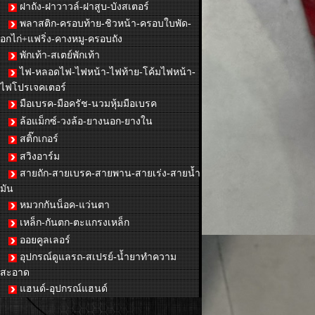
ฝาถัง-ฝาวาวล์-ฝาสูบ-บังสเตอร์
พลาสติก-ครอบท้าย-ชิวหน้า-ครอบใบพัด-
อกไก่+แฟริ่ง-คางหมู-ครอบถัง
พักเท้า-สเตย์พักเท้า
ไฟ-หลอดไฟ-ไฟหน้า-ไฟท้าย-โค้มไฟหน้า-
ไฟโปรเจคเตอร์
มือเบรค-มือครัช-นวมหุ้มมือเบรค
ล้อแม็กซ์-วงล้อ-ยางนอก-ยางใน
สติ๊กเกอร์
สวิงอาร์ม
สายถัก-สายเบรค-สายพาน-สายเร่ง-สายน้ำ
มัน
หมวกกันน็อค-แว่นตา
เหล็ก-กันตก-ตะแกรงเหล็ก
ออยคูลเลอร์
อุปกรณ์ดูแลรถ-สเปรย์-น้ำยาทำความ
สะอาด
แฮนด์-อุปกรณ์แฮนด์