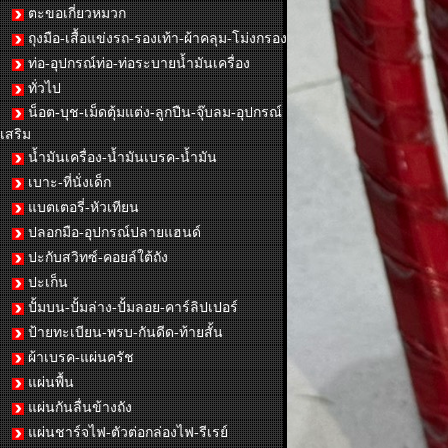
ตะขอเกี่ยวหมวก
ถุงมือ-เสื้อแข่งรถ-รองเท้า-ผ้าคลุม-โม่งกรอง
ท่อ-อุปกรณ์ท่อ-ท่อระบายน้ำมันเครื่อง
ทั่วไป
น็อต-บุช-เม็ดตุ้มแต่ง-ลูกปืน-จุ๊บลม-อุปกรณ์
เสริม
น้ำมันเครื่อง-น้ำมันเบรค-น้ำมัน
เบาะ-ที่นั่งเด็ก
แบตเตอรี่-หัวเทียน
ปลอกมือ-อุปกรณ์ปลายแฮนด์
ปะกับสวิทซ์-คอยล์ใต้ถัง
ปะเก็น
ปั้มบน-ปั้มล่าง-ปั้มลอย-คาร์ลิปเปอร์
ป้ายทะเบียน-พรบ-กันดีด-ท้ายสั้น
ผ้าเบรค-แผ่นครัช
แผ่นพื้น
แผ่นกันลื่นข้างถัง
แผ่นชาร์จไฟ-ตัวต่อกล่องไฟ-รีเรย์