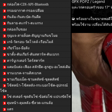
GPX POPZ / Legend
กล่องไฟ-CDI-API-Bluetooth
และรถครอบครัวขอบ 17” ทั
กรองอากาศ-กรองเปลือย
กันล้ม-กันสะบัด-กันดีด
🧩 พร้อมยางในขนาดพอดี
กันลาย-ตะกร้า-ตะแกรง
พร้อมใช้งาน เปลี่ยนได้ทันท
กล่องเก็บของ
กุญแจ-สายล็อค-สัญญานกันขโมย
เกจ์-วัดรอบ-วัดโวลล์-เรือนไมล์
เกียร์โยง-มือลิง
ขาตั้ง-คันเกียร์-คันสตาร์ท-คันเบรก
คาร์บูเรเตอร์-ไดร์สตาร์ท
แคมป์แต่ง-เฟือง-สลักยึด-ลูกสูบ-อะไหล่เดิม
จานเบรค-จานดิสเบรค
ชามเรียงเม็ด-ชามคลัทช์-ชุดคลัทช์
โช้คหน้า-โช้คหลัง-กระบอกโช้ค-อุปกรณ์
โช้ค
โซ่-สเตอร์-ชุดดันโซ่-ข้อต่อโซ่-แปรงขัดโซ่
ดุมหน้า-ดุมหลัง-ซี่ลวด-แกนล้อ
แตร