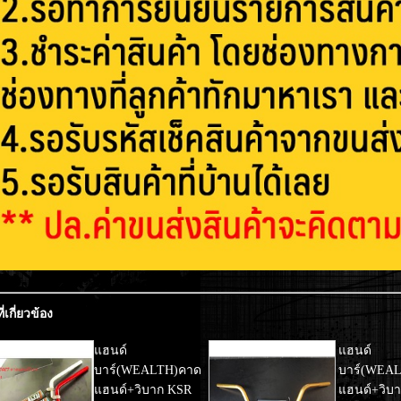
ี่เกี่ยวข้อง
แฮนด์
แฮนด์
บาร์(WEALTH)คาด
บาร์(WEA
แฮนด์+วิบาก KSR
แฮนด์+วิบ