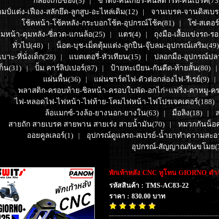
กล่องเก็บของ(5)
ขาตั้ง-คันเกียร์-คันสตาร์ท-คันเบรค(73
|
มป์แต่ง-เฟือง-สลักยึด-ลูกสูบ-อะไหล่เดิม(12)
จานเบรค-จานดิสเบร
|
โช้คหน้า-โช้คหลัง-กระบอกโช้ค-อุปกรณ์โช้ค(81)
โซ่-สเตอร
|
ุมหน้า-ดุมหลัง-ซี่ลวด-แกนล้อ(25)
แตร(4)
ถุงมือ-เสื้อแข่งรถ-รอ
|
|
ทั่วไป(48)
น็อต-บุช-เม็ดตุ้มแต่ง-ลูกปืน-จุ๊บลม-อุปกรณ์เสริม(49)
|
เบาะ-ที่นั่งเด็ก(28)
แบตเตอรี่-หัวเทียน(15)
ปลอกมือ-อุปกรณ์ปล
|
|
ก็น(31)
ปั้ม คาร์ลิปเปอร์(87)
ป้ายทะเบียน-กันดีด-ท้ายสั้น(80)
|
|
|
แผ่นพื้น(36)
แผ่นชาร์ตไฟ-ตัวต่อกล่องไฟ-รีเรย์(9)
|
|
พลาสติก-ครอบท้าย-ชิลหน้า-ครอบใบพัด-อกไก่+แฟริ่ง-คาหมู-คร
ไฟ-หลอดไฟ-ไฟหน้า-ไฟท้าย-โคมไฟหน้า-ไฟโปรเจคเตอร์(188)
ล้อแมกซ์-วงล้อ-ยางนอก-ยางใน(63)
มือลิง(18)
ส
|
|
สายถัก สายเบรค สายพาน สายเร่ง สายน้ำมัน(70)
หมวกกันน็อค
|
ออยคูลเลอร์(1)
อุปกรณ์ดูแลรถ-สเปรย์-น้ำยาทำความสะอ
|
อุปกรณ์-สัญญาณกันขโมย(
พักเท้าหลัง CNC ทูโทน GIORNO ดำ/น
รหัสสินค้า : TMS-AC83-22
ราคา : 830.00 บาท