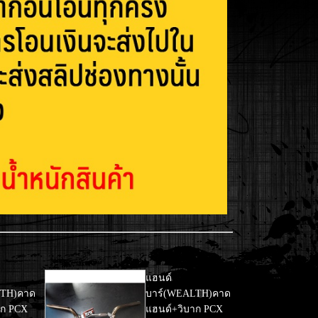
แฮนด์
LTH)คาด
บาร์(WEALTH)คาด
าก PCX
แฮนด์+วิบาก PCX