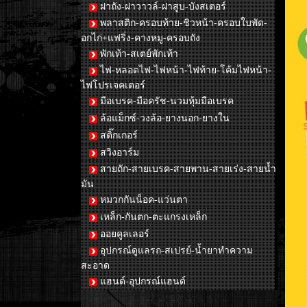
ฝาถัง-ฝาวาวล์-ฝาสูบ-บังสเตอร์
พลาสติก-ครอบท้าย-ชิวหน้า-ครอบใบพัด-
อกไก่+แฟริ่ง-คางหมู-ครอบถัง
พักเท้า-สเตย์พักเท้า
ไฟ-หลอดไฟ-ไฟหน้า-ไฟท้าย-โค้มไฟหน้า-
ไฟโปรเจคเตอร์
มือเบรค-มือครัช-นวมหุ้มมือเบรค
ล้อแม็กซ์-วงล้อ-ยางนอก-ยางใน
สติ๊กเกอร์
สวิงอาร์ม
สายถัก-สายเบรค-สายพาน-สายเร่ง-สายน้ำ
มัน
หมวกกันน็อค-แว่นตา
เหล็ก-กันตก-ตะแกรงเหล็ก
ออยคูลเลอร์
อุปกรณ์ดูแลรถ-สเปรย์-น้ำยาทำความ
สะอาด
แฮนด์-อุปกรณ์แฮนด์