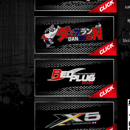
แค
ด
ปะเ