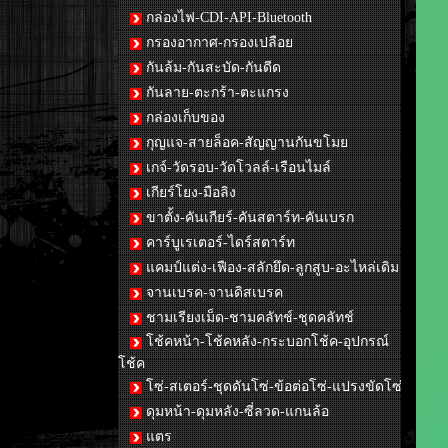
กล่องไฟ-CDI-API-Bluetooth
กรองอากาศ-กรองเปลือย
กันล้ม-กันสะบัด-กันดีด
กันลาย-ตะกร้า-ตะแกรง
กล่องเก็บของ
กุญแจ-สายล็อค-สัญญานกันขโมย
เกจ์-วัดรอบ-วัดโวลล์-เรือนไมล์
เกียร์โยง-มือลิง
ขาตั้ง-คันเกียร์-คันสตาร์ท-คันเบรก
คาร์บูเรเตอร์-ไดร์สตาร์ท
แคมป์แต่ง-เฟือง-สลักยึด-ลูกสูบ-อะไหล่เดิม
จานเบรค-จานดิสเบรค
ชามเรียงเม็ด-ชามคลัทช์-ชุดคลัทช์
โช้คหน้า-โช้คหลัง-กระบอกโช้ค-อุปกรณ์
โช้ค
โซ่-สเตอร์-ชุดดันโซ่-ข้อต่อโซ่-แปรงขัดโซ่
ดุมหน้า-ดุมหลัง-ซี่ลวด-แกนล้อ
แตร