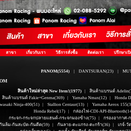
สาขา
เกี่ยวกับเรา
วิธีการสั่งซื้อ
ติดต่อเรา
ปรึกษาเป
PANOM(5554)
DANTSURAN(23)
MUT
|
|
NOM
สินค้าใหม่ล่าสุด New Item!(1977)
สินค้าแบรนด์ Adelin(
|
สินค้าแบรนด์ Fakie+Genma(369)
Yamaha Nmax(12)
Honda D
|
|
wasaki Ninja-400(51)
Stallion Centaur(13)
Yamaha Aerox 155(3
|
|
Honda Rebel(17)
กล่องไฟ-CDI-API-Bluetooth(1
|
กระจก-กระจกปลายแฮนด์-กระจกมองข้าง(75)
กรองอากาศ-กร
|
กันล้ม-กันสะบัด-กันดีด(59)
กันลาย-ตะแกรง-ตะกร้า(36)
เกจ์-ว
|
|