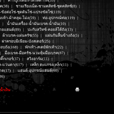
)
คาร์บูเรเตอร์-ไดร์สตาร์ท(35)
|
|
ค(38)
ชามเรียงเม็ด-ชามคลัทช์-ชุดคลัทช์(8)
|
|
์-ข้อต่อโซ่-ชุดดันโซ่-แปรงขัดโซ่(119)
|
งเท้า-ผ้าคลุม-โม่ง(59)
ท่อ-อุปกรณ์ท่อ(119)
|
|
น้ำมันเครื่อง-น้ำมันเบรค-น้ำมัน(10)
|
|
ายแฮนด์(89)
ปะกับสวิทซ์-คอยล์ใต้ถัง(13)
|
|
ผ้าเบรค-แผ่นครัช(55)
แผ่นกันลื่นข้างถัง(5)
|
|
ฝาครอบมิเนียม-บังสเตอร์(25)
|
อบถัง(168)
พักเท้า-สเตย์พักเท้า(22)
|
|
มือเบรค-มือครัช-นวมหุ้มมือเบรค(87)
|
|
ติ๊กเกอร์(37)
สวิงอาร์ม(11)
|
|
-แว่นตา(617)
เหล็ก ตะแกรงเหล็ก(11)
|
|
าด(17)
แฮนด์-อุปกรณ์แฮนด์(60)
|
|
36)
้ำเงิน