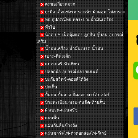
ตะขอเกี่ยวหมวก
ถุงมือ-เสื้อแข่งรถ-รองเท้า-ผ้าคลุม-โม่งกรอง
ท่อ-อุปกรณ์ท่อ-ท่อระบายน้ำมันเครื่อง
ทั่วไป
น็อต-บุช-เม็ดตุ้มแต่ง-ลูกปืน-จุ๊บลม-อุปกรณ์
เสริม
น้ำมันเครื่อง-น้ำมันเบรค-น้ำมัน
เบาะ-ที่นั่งเด็ก
แบตเตอรี่-หัวเทียน
ปลอกมือ-อุปกรณ์ปลายแฮนด์
ปะกับสวิทซ์-คอยล์ใต้ถัง
ปะเก็น
ปั้มบน-ปั้มล่าง-ปั้มลอย-คาร์ลิปเปอร์
ป้ายทะเบียน-พรบ-กันดีด-ท้ายสั้น
ผ้าเบรค-แผ่นครัช
แผ่นพื้น
แผ่นกันลื่นข้างถัง
แผ่นชาร์จไฟ-ตัวต่อกล่องไฟ-รีเรย์