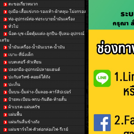
ตะขอเกี่ยวหมวก
ถุงมือ-เสื้อแข่งรถ-รองเท้า-ผ้าคลุม-โม่งกรอง
ท่อ-อุปกรณ์ท่อ-ท่อระบายน้ำมันเครื่อง
ทั่วไป
น็อต-บุช-เม็ดตุ้มแต่ง-ลูกปืน-จุ๊บลม-อุปกรณ์
เสริม
น้ำมันเครื่อง-น้ำมันเบรค-น้ำมัน
เบาะ-ที่นั่งเด็ก
แบตเตอรี่-หัวเทียน
ปลอกมือ-อุปกรณ์ปลายแฮนด์
ปะกับสวิทซ์-คอยล์ใต้ถัง
ปะเก็น
ปั้มบน-ปั้มล่าง-ปั้มลอย-คาร์ลิปเปอร์
ป้ายทะเบียน-พรบ-กันดีด-ท้ายสั้น
ผ้าเบรค-แผ่นครัช
แผ่นพื้น
แผ่นกันลื่นข้างถัง
แผ่นชาร์จไฟ-ตัวต่อกล่องไฟ-รีเรย์