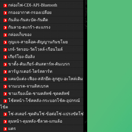
กล่องไฟ-CDI-API-Bluetooth
กรองอากาศ-กรองเปลือย
กันล้ม-กันสะบัด-กันดีด
กันลาย-ตะกร้า-ตะแกรง
กล่องเก็บของ
กุญแจ-สายล็อค-สัญญานกันขโมย
เกจ์-วัดรอบ-วัดโวลล์-เรือนไมล์
เกียร์โยง-มือลิง
ขาตั้ง-คันเกียร์-คันสตาร์ท-คันเบรก
คาร์บูเรเตอร์-ไดร์สตาร์ท
แคมป์แต่ง-เฟือง-สลักยึด-ลูกสูบ-อะไหล่เดิม
จานเบรค-จานดิสเบรค
ชามเรียงเม็ด-ชามคลัทช์-ชุดคลัทช์
โช้คหน้า-โช้คหลัง-กระบอกโช้ค-อุปกรณ์
โช้ค
โซ่-สเตอร์-ชุดดันโซ่-ข้อต่อโซ่-แปรงขัดโซ่
ดุมหน้า-ดุมหลัง-ซี่ลวด-แกนล้อ
แตร