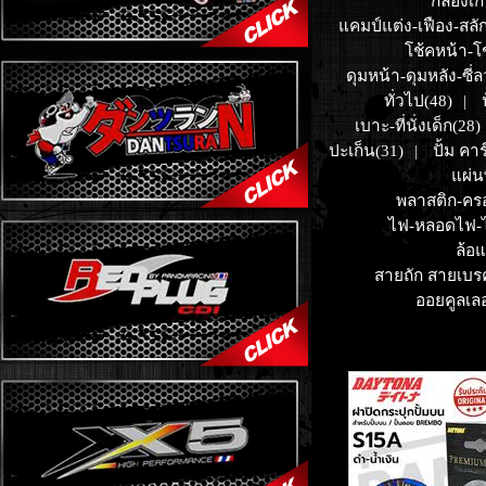
กล่องเก
แคมป์แต่ง-เฟือง-สลัก
โช้คหน้า-โ
ดุมหน้า-ดุมหลัง-ซี่
ทั่วไป(48)
|
เบาะ-ที่นั่งเด็ก(28)
ปะเก็น(31)
ปั้ม คาร
|
แผ่น
พลาสติก-ครอ
ไฟ-หลอดไฟ-ไ
ล้อ
สายถัก สายเบร
ออยคูลเลอ