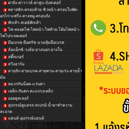
ฝาถัง-ฝาวาวล์-ฝาสูบ-บังสเตอร์
พลาสติก-ครอบท้าย-ชิวหน้า-ครอบใบพัด-
อกไก่+แฟริ่ง-คางหมู-ครอบถัง
พักเท้า-สเตย์พักเท้า
ไฟ-หลอดไฟ-ไฟหน้า-ไฟท้าย-โค้มไฟหน้า-
ไฟโปรเจคเตอร์
มือเบรค-มือครัช-นวมหุ้มมือเบรค
ล้อแม็กซ์-วงล้อ-ยางนอก-ยางใน
สติ๊กเกอร์
สวิงอาร์ม
สายถัก-สายเบรค-สายพาน-สายเร่ง-สายน้ำ
มัน
หมวกกันน็อค-แว่นตา
เหล็ก-กันตก-ตะแกรงเหล็ก
ออยคูลเลอร์
อุปกรณ์ดูแลรถ-สเปรย์-น้ำยาทำความ
สะอาด
แฮนด์-อุปกรณ์แฮนด์