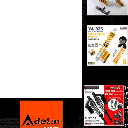
โช
(
X
F
L
S
(
รา