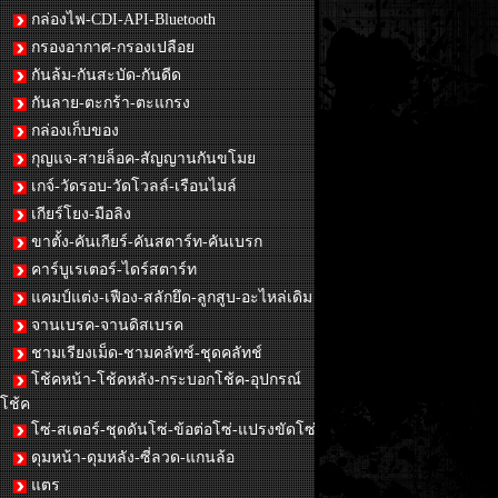
กล่องไฟ-CDI-API-Bluetooth
กรองอากาศ-กรองเปลือย
กันล้ม-กันสะบัด-กันดีด
กันลาย-ตะกร้า-ตะแกรง
กล่องเก็บของ
กุญแจ-สายล็อค-สัญญานกันขโมย
เกจ์-วัดรอบ-วัดโวลล์-เรือนไมล์
เกียร์โยง-มือลิง
ขาตั้ง-คันเกียร์-คันสตาร์ท-คันเบรก
คาร์บูเรเตอร์-ไดร์สตาร์ท
แคมป์แต่ง-เฟือง-สลักยึด-ลูกสูบ-อะไหล่เดิม
จานเบรค-จานดิสเบรค
ชามเรียงเม็ด-ชามคลัทช์-ชุดคลัทช์
โช้คหน้า-โช้คหลัง-กระบอกโช้ค-อุปกรณ์
โช้ค
โซ่-สเตอร์-ชุดดันโซ่-ข้อต่อโซ่-แปรงขัดโซ่
ดุมหน้า-ดุมหลัง-ซี่ลวด-แกนล้อ
แตร