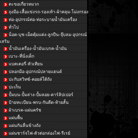
ตะขอเกี่ยวหมวก
ถุงมือ-เสื้อแข่งรถ-รองเท้า-ผ้าคลุม-โม่งกรอง
ท่อ-อุปกรณ์ท่อ-ท่อระบายน้ำมันเครื่อง
ทั่วไป
น็อต-บุช-เม็ดตุ้มแต่ง-ลูกปืน-จุ๊บลม-อุปกรณ์
เสริม
น้ำมันเครื่อง-น้ำมันเบรค-น้ำมัน
เบาะ-ที่นั่งเด็ก
แบตเตอรี่-หัวเทียน
ปลอกมือ-อุปกรณ์ปลายแฮนด์
ปะกับสวิทซ์-คอยล์ใต้ถัง
ปะเก็น
ปั้มบน-ปั้มล่าง-ปั้มลอย-คาร์ลิปเปอร์
ป้ายทะเบียน-พรบ-กันดีด-ท้ายสั้น
ผ้าเบรค-แผ่นครัช
แผ่นพื้น
แผ่นกันลื่นข้างถัง
แผ่นชาร์จไฟ-ตัวต่อกล่องไฟ-รีเรย์