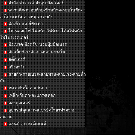
ฝาถัง-ฝาวาวล์-ฝาสูบ-บังสเตอร์
พลาสติก-ครอบท้าย-ชิวหน้า-ครอบใบพัด-
อกไก่+แฟริ่ง-คางหมู-ครอบถัง
พักเท้า-สเตย์พักเท้า
ไฟ-หลอดไฟ-ไฟหน้า-ไฟท้าย-โค้มไฟหน้า-
ไฟโปรเจคเตอร์
มือเบรค-มือครัช-นวมหุ้มมือเบรค
ล้อแม็กซ์-วงล้อ-ยางนอก-ยางใน
สติ๊กเกอร์
สวิงอาร์ม
สายถัก-สายเบรค-สายพาน-สายเร่ง-สายน้ำ
มัน
หมวกกันน็อค-แว่นตา
เหล็ก-กันตก-ตะแกรงเหล็ก
ออยคูลเลอร์
อุปกรณ์ดูแลรถ-สเปรย์-น้ำยาทำความ
สะอาด
แฮนด์-อุปกรณ์แฮนด์