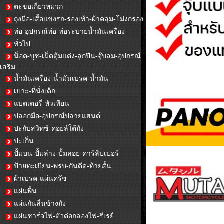
ตะขอเกี่ยวหมวก
ถุงมือ-เสื้อแข่งรถ-รองเท้า-ผ้าคลุม-โม่งกรอง
ท่อ-อุปกรณ์ท่อ-ท่อระบายน้ำมันเครื่อง
ทั่วไป
น็อต-บุช-เม็ดตุ้มแต่ง-ลูกปืน-จุ๊บลม-อุปกรณ์
เสริม
น้ำมันเครื่อง-น้ำมันเบรค-น้ำมัน
เบาะ-ที่นั่งเด็ก
แบตเตอรี่-หัวเทียน
ปลอกมือ-อุปกรณ์ปลายแฮนด์
ปะกับสวิทซ์-คอยล์ใต้ถัง
ปะเก็น
ปั้มบน-ปั้มล่าง-ปั้มลอย-คาร์ลิปเปอร์
ป้ายทะเบียน-พรบ-กันดีด-ท้ายสั้น
ผ้าเบรค-แผ่นครัช
แผ่นพื้น
แผ่นกันลื่นข้างถัง
แผ่นชาร์จไฟ-ตัวต่อกล่องไฟ-รีเรย์