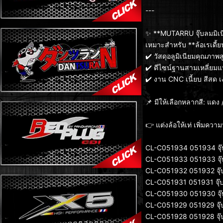
---
✨ **MUTARRU จุ๊บลมมิเน
เหมาะสำหรับ **ล้อเรเดี้
✔️ วัสดุอลูมิเนียมคุณภา
✔️ ดีไซน์ฐานสามเหลี่ยมแน
✔️ งาน CNC เนี้ยบ สีสด 
📌 มีให้เลือกหลากสี: แดง /
👉 แต่งล้อให้เท่ เพิ่มควา
CL-C051934 051934 จุ๊บ
CL-C051933 051933 จุ๊บ
CL-C051932 051932 จุ๊บ
CL-C051931 051931 จุ๊บ
CL-C051930 051930 จุ๊บ
CL-C051929 051929 จุ๊บ
CL-C051928 051928 จุ๊บ