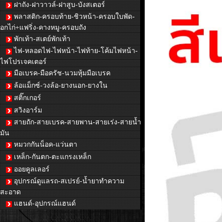
ฝาถัง-ฝาวาวล์-ฝาสูบ-บังสเตอร์
พลาสติก-ครอบท้าย-ชิวหน้า-ครอบใบพัด-
อกไก่+แฟริ่ง-คางหมู-ครอบถัง
พักเท้า-สเตย์พักเท้า
ไฟ-หลอดไฟ-ไฟหน้า-ไฟท้าย-โค้มไฟหน้า-
ไฟโปรเจคเตอร์
มือเบรค-มือครัช-นวมหุ้มมือเบรค
ล้อแม็กซ์-วงล้อ-ยางนอก-ยางใน
สติ๊กเกอร์
สวิงอาร์ม
สายถัก-สายเบรค-สายพาน-สายเร่ง-สายน้ำ
มัน
หมวกกันน็อค-แว่นตา
เหล็ก-กันตก-ตะแกรงเหล็ก
ออยคูลเลอร์
อุปกรณ์ดูแลรถ-สเปรย์-น้ำยาทำความ
สะอาด
แฮนด์-อุปกรณ์แฮนด์