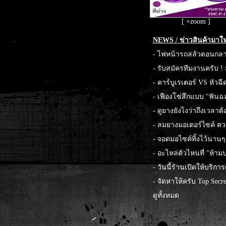
[ +zoom ]
NEWS / ข่าวสินค้ามาให
-
ไฟหน้ารถสลัวตอนกลาง
-
รับสมัครทีมงานครับ ! 
-
คาร์บูเรเตอร์ VS หัวฉ
-
เฟืองโซ่สึกแบบ "ฟันฉ
-
ดูยางยังไงว่าถึงเวลาต้
-
ลมยางมอเตอร์ไซค์ ควร
-
จอดมอไซค์ทิ้งไว้นานๆ 
-
อะไหล่ตัวไหนที่ "ห้าม
-
วันนี้ร้านเปิดให้บริกา
-
จัดหาให้ครับ Top Secre
ดูทั้งหมด