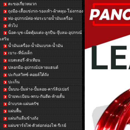
ตะขอเกี่ยวหมวก
ถุงมือ-เสื้อแข่งรถ-รองเท้า-ผ้าคลุม-โม่งกรอง
ท่อ-อุปกรณ์ท่อ-ท่อระบายน้ำมันเครื่อง
ทั่วไป
น็อต-บุช-เม็ดตุ้มแต่ง-ลูกปืน-จุ๊บลม-อุปกรณ์
เสริม
น้ำมันเครื่อง-น้ำมันเบรค-น้ำมัน
เบาะ-ที่นั่งเด็ก
แบตเตอรี่-หัวเทียน
ปลอกมือ-อุปกรณ์ปลายแฮนด์
ปะกับสวิทซ์-คอยล์ใต้ถัง
ปะเก็น
ปั้มบน-ปั้มล่าง-ปั้มลอย-คาร์ลิปเปอร์
ป้ายทะเบียน-พรบ-กันดีด-ท้ายสั้น
ผ้าเบรค-แผ่นครัช
แผ่นพื้น
แผ่นกันลื่นข้างถัง
แผ่นชาร์จไฟ-ตัวต่อกล่องไฟ-รีเรย์