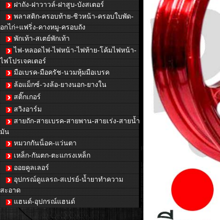
ฝาถัง-ฝาวาวล์-ฝาสูบ-บังสเตอร์
พลาสติก-ครอบท้าย-ชิวหน้า-ครอบใบพัด-
อกไก่+แฟริ่ง-คางหมู-ครอบถัง
พักเท้า-สเตย์พักเท้า
ไฟ-หลอดไฟ-ไฟหน้า-ไฟท้าย-โค้มไฟหน้า-
ไฟโปรเจคเตอร์
มือเบรค-มือครัช-นวมหุ้มมือเบรค
ล้อแม็กซ์-วงล้อ-ยางนอก-ยางใน
สติ๊กเกอร์
สวิงอาร์ม
สายถัก-สายเบรค-สายพาน-สายเร่ง-สายน้ำ
มัน
หมวกกันน็อค-แว่นตา
เหล็ก-กันตก-ตะแกรงเหล็ก
ออยคูลเลอร์
อุปกรณ์ดูแลรถ-สเปรย์-น้ำยาทำความ
สะอาด
แฮนด์-อุปกรณ์แฮนด์