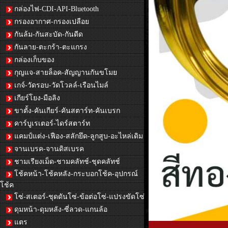
กล่องไฟ-CDI-API-Bluetooth
กรองอากาศ-กรองเปลือย
กันล้ม-กันสะบัด-กันดีด
กันลาย-ตะกร้า-ตะแกรง
กล่องเก็บของ
กุญแจ-สายล็อค-สัญญานกันขโมย
เกจ์-วัดรอบ-วัดโวลล์-เรือนไมล์
เกียร์โยง-มือลิง
ขาตั้ง-คันเกียร์-คันสตาร์ท-คันเบรก
คาร์บูเรเตอร์-ไดร์สตาร์ท
แคมป์แต่ง-เฟือง-สลักยึด-ลูกสูบ-อะไหล่เดิม
จานเบรค-จานดิสเบรค
ชามเรียงเม็ด-ชามคลัทช์-ชุดคลัทช์
โช้คหน้า-โช้คหลัง-กระบอกโช้ค-อุปกรณ์
โช้ค
โซ่-สเตอร์-ชุดดันโซ่-ข้อต่อโซ่-แปรงขัดโซ่
ดุมหน้า-ดุมหลัง-ซี่ลวด-แกนล้อ
แตร